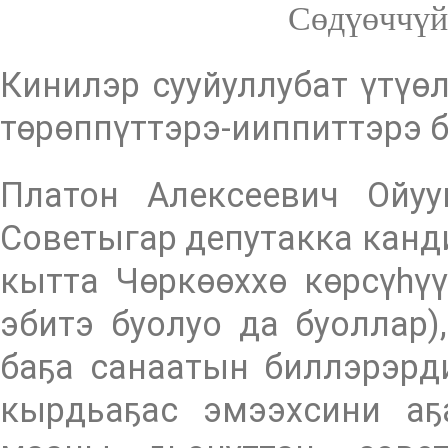
Сөдүөччүй
Кинилэр сууйуллубат үтүө
төрөппүттэрэ-ииппиттэрэ б
Платон Алексеевич Ойуу
Советыгар депутакка кан
кытта Чөркөөххө көрсүһүү
эбитэ буолуо да буоллар
баҕа санаатын биллэрэрд
кырдьаҕас эмээхсини аҕ