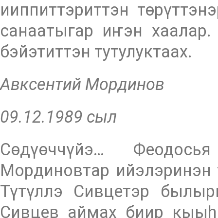
ииппиттэриттэн төрүттэнэ
санаатыгар иҥэн хаалар.
бэйэтиттэн тутулуктаах.
Авксентий Мординов
09.12.1989 сыл
Сөдүөччүйэ… Феодось
Мординовтар ийэлэринэн 
Түтүллэ Сивцетэр былырг
Сивцев аймах биир кыыһы