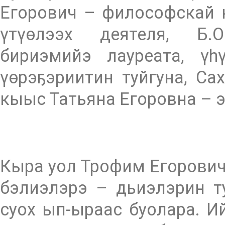
Егорович – философскай 
үтүөлээх деятеля, Б.
бириэмийэ лауреата, ү
үөрэҕэриитин туйгуна, Са
кыыс Татьяна Егоровна – э
Кыра уол Трофим Егорович
бэлиэлэрэ – дьиэлэрин т
суох ып-ыраас буолара. И