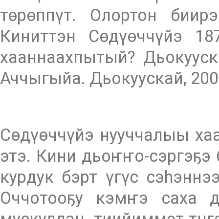
төрөппүт. Олортон биир
Киниттэн Сөдүөччүйэ 187
хааннаахпытый? Дьокууск
Аччыгыйа. Дьокуускай, 20
Сөдүөччүйэ нууччалыы ха
этэ. Кини дьоҥҥо-сэргэҕэ
курдук бэрт үгүс сэһэннэ
Оччотооҕу кэмҥэ саха д