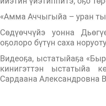
ийэтин үйэтиппитэ, оҕо тө
«Амма Аччыгыйа – уран тыл
Сөдүөччүйэ уонна Дьөгү
оҕолоро бүтүн саха норуоту
Видеоҕа, ыстатыйаҕа «Бы
кинигэттэн ыстатыйа кө
Сардаана Александровна 