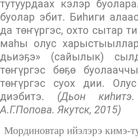
тутуурдаах кэлэр буолар
буолар эбит. Биһиги алаа
да төҥүргэс, охто сытар т
маһы олус харыстыыллар 
дьиэҕэ» (сайылык) сыл
төҥүргэс бөҕө буолаачч
төҥүргэс суох дии. Олус
диэбитэ.
(Дьон киһитэ.
А.Г.Попова. Якутск, 2015)
Мординовтар ийэлэрэ кимэ-т