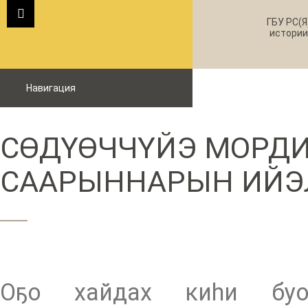
ГБУ РС(Я
истории
Навигация
СӨДҮӨЧЧҮЙЭ МОРДИ
СААРЫННАРЫН ИЙЭ
Оҕо хайдах киһи буол