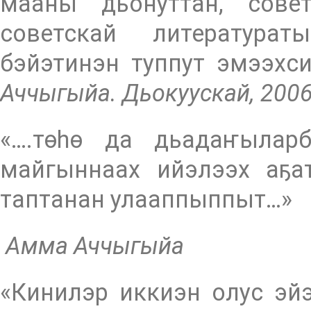
мааны дьонуттан, совет
советскай литературат
бэйэтинэн туппут эмээхси
Аччыгыйа. Дьокуускай, 200
«….төһө да дьадаҥыларб
майгыннаах ийэлээх аҕа
таптанан улааппыппыт…»
Амма Аччыгыйа
«Кинилэр иккиэн олус эй