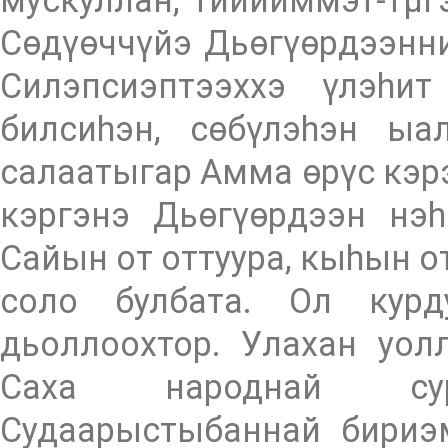
мускуллан, тиийиммэт-тµ
Сөдүөччүйэ Дьөгүөрдээнни
Силэпсиэптээххэ үлэһи
билсиһэн, сөбүлэһэн ыа
салаатыгар Амма өрүс кэрэ
кэргэнэ Дьөгүөрдээн нэ
Сайын от оттуура, кыһын от
соло булбата. Ол курд
дьоллоохтор. Улахан уо
Саха народнай суру
Судаарыстыбаннай бириэ