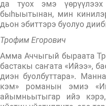
да туох эмэ үөрүүлээх 
быһыытынан, мин кинилэр
дьон эбиттэрэ буолуо дииб
Трофим Егорович
Амма Аччыгый быраата Тр
бастакы саҥата «Ийээ», б
диэн буолбуттара». Манн
кэм» романын эмиэ «Ий
айымньытыгар ийэ кэрэ,