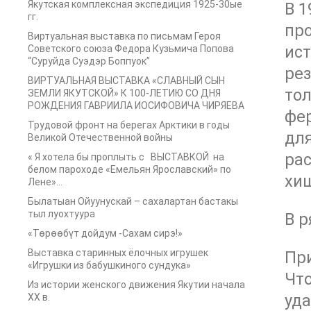
Якутская комплексная экспедиция 1925-30ые
В 1
гг.
про
Виртуальная выставка по письмам Героя
ист
Советского союза Федора Кузьмича Попова
“Суруйда Суэдэр Боппуок”
рез
ВИРТУАЛЬНАЯ ВЫСТАВКА «СЛАВНЫЙ СЫН
тол
ЗЕМЛИ ЯКУТСКОЙ» К 100-ЛЕТИЮ СО ДНЯ
РОЖДЕНИЯ ГАВРИИЛА ИОСИФОВИЧА ЧИРЯЕВА
фе
Трудовой фронт на берегах Арктики в годы
для
Великой Отечественной войны
рас
« Я хотела бы проплыть с ВЫСТАВКОЙ на
белом пароходе «Емельян Ярославский» по
хи
Лене»…
Былатыан Ойуунускай – сахалартан бастакы
тыл луохтуура
В р
«Төрөөбүт дойдум -Сахам сирэ!»
Выставка старинных ёлочных игрушек
При
«Игрушки из бабушкиного сундука»
Что
Из истории женского движения Якутии начала
уд
ХХ в.