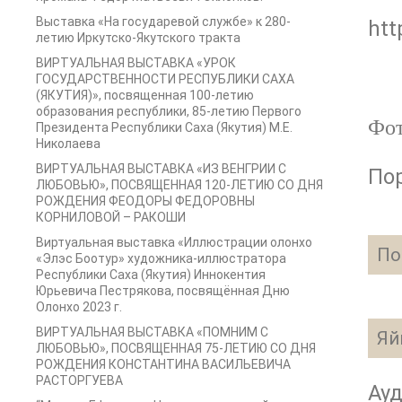
Выставка «На государевой службе» к 280-
ht
летию Иркутско-Якутского тракта
ВИРТУАЛЬНАЯ ВЫСТАВКА «УРОК
ГОСУДАРСТВЕННОСТИ РЕСПУБЛИКИ САХА
(ЯКУТИЯ)», посвященная 100-летию
образования республики, 85-летию Первого
Фо
Президента Республики Саха (Якутия) М.Е.
Николаева
ВИРТУАЛЬНАЯ ВЫСТАВКА «ИЗ ВЕНГРИИ С
Пор
ЛЮБОВЬЮ», ПОСВЯЩЕННАЯ 120-ЛЕТИЮ СО ДНЯ
РОЖДЕНИЯ ФЕОДОРЫ ФЕДОРОВНЫ
КОРНИЛОВОЙ – РАКОШИ
Виртуальная выставка «Иллюстрации олонхо
По
«Элэс Боотур» художника-иллюстратора
Республики Саха (Якутия) Иннокентия
Юрьевича Пестрякова, посвящённая Дню
Олонхо 2023 г.
ВИРТУАЛЬНАЯ ВЫСТАВКА «ПОМНИМ С
Яй
ЛЮБОВЬЮ», ПОСВЯЩЕННАЯ 75-ЛЕТИЮ СО ДНЯ
РОЖДЕНИЯ КОНСТАНТИНА ВАСИЛЬЕВИЧА
РАСТОРГУЕВА
Ау