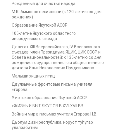
Рожденный для счастья народа
М.К. Аммосов вехи жизни (к 120-летию со дня
рождения)
Образование Якутской АССР
105-летие Якутского областного
инородческого съезда
Делегат XIII Всероссийского, IV Всесоюзного
съездов, член Президиума ЯЦИК, ЦИК СССР и
Совета национальностей: к 135-летию со дня
рождения государственного и общественного
деятеля Ильи Николаевича Прядезникова
Малыши хищных птиц
Двуязычные фронтовые письма учителя
Егорова
У истоков образования Якутской АССР
«ЖИЗНЬ И БЫТ ЯКУТОВ В XVI-XVII ВВ.
Война и мир в письмах учителя Егорова Н.В.
Дьолум диэн республика, норуот туһугар
үлэлээбитим