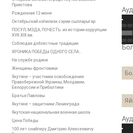
Приютова
Ау
Рожденная 12 июня
Октябрьскай нэһилиэк сэрии сылларыгар
00:00
ПОСУЛ, МЗДА, ПОЧЕСТЬ: из истории коррупции
00:00
XVII-XIX вв.
00:00
Соблюдая доблестные традиции
Бол
ХРОНИКА ПОБЕДЫ ОДНОГО СЕЛА…
На службе родине
Женщины-фронтовики
Бо
Якутяне – участники освобождения
Правобережной Украины, Молдавии,
Белоруссии и Прибалтики
Братья Павловы
Яй
Якутяне – защитники Ленинграда
Якутская национальная военная школа
Ау
Цена Победы
100 лет снайперу Дмитрию Алексеевичу