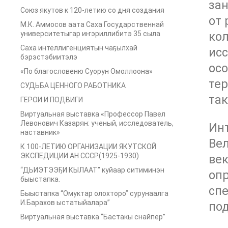
за
Союз якутов к 120-летию со дня создания
от 
М.К. Аммосов аата Саха Государственнай
университетыгар иҥэриллибитэ 35 сыла
кол
Саха интеллигенциятын чаҕылхай
ис
бэрэстэбиитэлэ
ос
«По благословеню Суорун Омоллоона»
тер
СУДЬБА ЦЕННОГО РАБОТНИКА
та
ГЕРОИ И ПОДВИГИ
Виртуальная выставка «Профессор Павел
Левонович Казарян: ученый, исследователь,
Инт
наставник»
Вел
К 100-ЛЕТИЮ ОРГАНИЗАЦИИ ЯКУТСКОЙ
ЭКСПЕДИЦИИ АН СССР(1925-1930)
век
“ДЬИЭТЭЭҔИ КЫЛААТ” куйаар ситиминэн
опр
быыстапка.
спе
Быыстапка “Омуктар олохторо” сурунаалга
И.Барахов ыстатыйалара”
под
Виртуальная выставка “Бастакы снайпер”