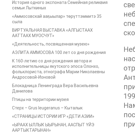
История одного экспоната Семейная реликвия
све
семьи Лыткиных
не
«Аммосовскай ааҕыылар» төрүттэммитэ 35
сыла
спе
ВИРТУАЛЬНАЯ ВЫСТАВКА «АЛГЫСТААХ
ск
ААТТААХ МУОСЧУТ»
«Деятельность, посвященная музею»
Не
АЭЛИТА АММОСОВА 100 лет со дня рождения
нас
К 160-летию со дня рождения автора и
исполнительницы якутского эпоса Олонхо,
отр
фольклориста, этнографа Марии Николаевны
Ан
Андросовой-Ионовой
при
Блокадница Ленинграда Вера Васильевна
Данилова
199
Птицы на территории музея
Нам
Стерх – Grus leugeranus – Кыталык
по
«СТРАНИЦЫ ИСТОРИИ ИГР «ДЕТИ АЗИИ»
пр
«ЫРААХ ЫЛЛЫК ЫЫРЫНАН, ААСПЫТ ҮЙЭ
ААРТЫКТАРЫНАН»