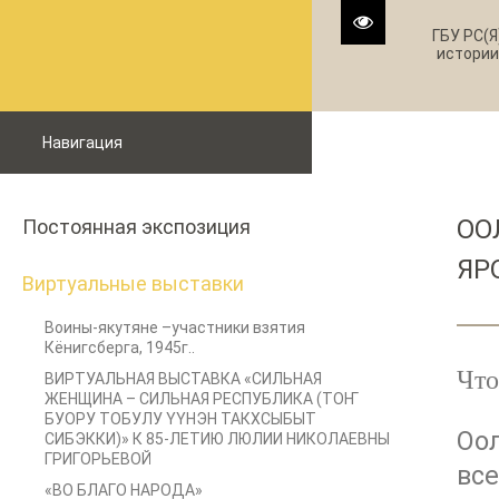
ГБУ РС(Я
истории
Навигация
ОО
Постоянная экспозиция
ЯР
Виртуальные выставки
Воины-якутяне –участники взятия
Кёнигсберга, 1945г..
Что
ВИРТУАЛЬНАЯ ВЫСТАВКА «СИЛЬНАЯ
ЖЕНЩИНА – СИЛЬНАЯ РЕСПУБЛИКА (ТОҤ
БУОРУ ТОБУЛУ ҮҮНЭН ТАКХСЫБЫТ
Оол
СИБЭККИ)» К 85-ЛЕТИЮ ЛЮЛИИ НИКОЛАЕВНЫ
ГРИГОРЬЕВОЙ
все
«ВО БЛАГО НАРОДА»