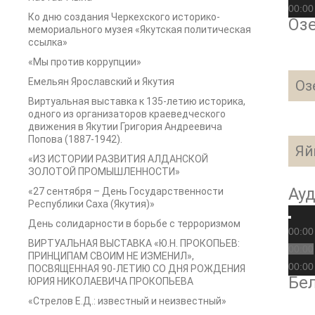
00:00
Ко дню создания Черкехского историко-
Озе
мемориального музея «Якутская политическая
ссылка»
«Мы против коррупции»
Емельян Ярославский и Якутия
Оз
Виртуальная выставка к 135-летию историка,
одного из организаторов краеведческого
движения в Якутии Григория Андреевича
Попова (1887-1942).
Яй
«ИЗ ИСТОРИИ РАЗВИТИЯ АЛДАНСКОЙ
ЗОЛОТОЙ ПРОМЫШЛЕННОСТИ»
Ау
«27 сентября – День Государственности
Республики Саха (Якутия)»
День солидарности в борьбе с терроризмом
00:00
ВИРТУАЛЬНАЯ ВЫСТАВКА «Ю.Н. ПРОКОПЬЕВ:
00:00
ПРИНЦИПАМ СВОИМ НЕ ИЗМЕНИЛ»,
00:00
ПОСВЯЩЕННАЯ 90-ЛЕТИЮ СО ДНЯ РОЖДЕНИЯ
Бел
ЮРИЯ НИКОЛАЕВИЧА ПРОКОПЬЕВА
«Стрелов Е.Д.: известный и неизвестный»