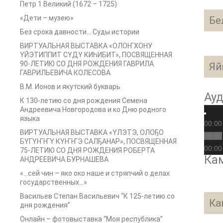
Петр 1 Великий (1672 – 1725)
«Дети – музею»
Бе
Без срока давности… Суды истории
ВИРТУАЛЬНАЯ ВЫСТАВКА «ОЛОҤХОНУ
ҮЙЭТИППИТ СҮДҮ КИҺИБИТ», ПОСВЯЩЕННАЯ
90-ЛЕТИЮ СО ДНЯ РОЖДЕНИЯ ГАВРИЛА
Яй
ГАВРИЛЬЕВИЧА КОЛЕСОВА
В.М. Ионов и якутский букварь
Ау
К 130-летию со дня рождения Семена
Андреевича Новгородова и ко Дню родного
языка
00:00
ВИРТУАЛЬНАЯ ВЫСТАВКА «ҮЛЭТЭ, ОЛОҔО
00:00
БҮГҮҤҤҮ КҮҤҤЭ САЛҔАНАР», ПОСВЯЩЕННАЯ
00:00
75-ЛЕТИЮ СО ДНЯ РОЖДЕНИЯ РОБЕРТА
Кам
АНДРЕЕВИЧА БУРНАШЕВА
«…сей чин – яко око наше и стряпчий о делах
государственных…»
Васильев Степан Васильевич “К 125-летию со
Ка
дня рождения”
Онлайн – фотовыставка “Моя республика”