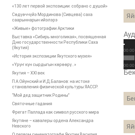
«130 лет первой экспозиции: собрано с душой»
Сөдүөччүйэ Мординова (Сивцева) саха
Яй
саарыннарын ийэлэрэ
«Живые» фотографии Арктики
Ау
Выставка «Сибирь многоликая», посвященная
Дню государственности Республики Саха
(Якутия)
00:00
«История экспозиции Якутского музея»
00:00
«Үрүҥ күн сырдыгын көрөөрү…»
00:00
Бек
Якутия – XXI век
П.А.Ойунский и И.Д.Баланов: на истоке
становления физической культуры ЯАССР.
“Мой дед защитник Родины”
Бе
Святочные гадания
Фрегат Паллада как символ русского мира
Якутяне – кавалеры ордена Александра
Яй
Невского
О первом синематографе Якутии Василия