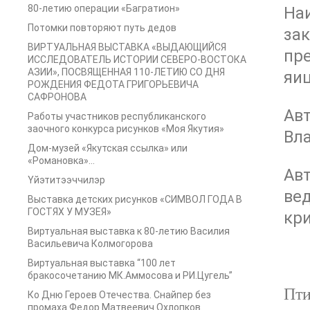
80-летию операции «Багратион»
На
Потомки повторяют путь дедов
зак
ВИРТУАЛЬНАЯ ВЫСТАВКА «ВЫДАЮЩИЙСЯ
пре
ИССЛЕДОВАТЕЛЬ ИСТОРИИ СЕВЕРО-ВОСТОКА
АЗИИ», ПОСВЯЩЕННАЯ 110-ЛЕТИЮ СО ДНЯ
яиц
РОЖДЕНИЯ ФЕДОТА ГРИГОРЬЕВИЧА
САФРОНОВА
Ав
Работы участников республиканского
заочного конкурса рисунков «Моя Якутия»
Вл
Дом-музей «Якутская ссылка» или
«Романовка»…
Авт
Yйэтитээччилэр
ве
Выставка детских рисунков «СИМВОЛ ГОДА В
ГОСТЯХ У МУЗЕЯ»
кр
Виртуальная выставка к 80-летию Василия
Васильевича Колмогорова
Виртуальная выставка “100 лет
бракосочетанию МК.Аммосова и РИ.Цугель”
Пти
Ко Дню Героев Отечества. Снайпер без
промаха Федор Матвеевич Охлопков.