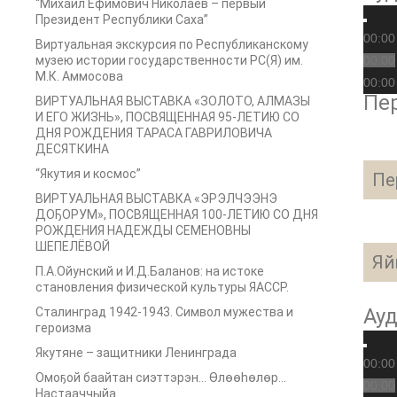
“Михаил Ефимович Николаев – первый
Президент Республики Саха”
00:00
Виртуальная экскурсия по Республиканскому
музею истории государственности РС(Я) им.
00:00
М.К. Аммосова
00:00
Пер
ВИРТУАЛЬНАЯ ВЫСТАВКА «ЗОЛОТО, АЛМАЗЫ
И ЕГО ЖИЗНЬ», ПОСВЯЩЕННАЯ 95-ЛЕТИЮ СО
ДНЯ РОЖДЕНИЯ ТАРАСА ГАВРИЛОВИЧА
ДЕСЯТКИНА
“Якутия и космос”
Пе
ВИРТУАЛЬНАЯ ВЫСТАВКА «ЭРЭЛЧЭЭНЭ
ДОҔОРУМ», ПОСВЯЩЕННАЯ 100-ЛЕТИЮ СО ДНЯ
РОЖДЕНИЯ НАДЕЖДЫ СЕМЕНОВНЫ
ШЕПЕЛЁВОЙ
Яй
П.А.Ойунский и И.Д.Баланов: на истоке
становления физической культуры ЯАССР.
Ау
Сталинград 1942-1943. Символ мужества и
героизма
Якутяне – защитники Ленинграда
00:00
Омоҕой баайтан сиэттэрэн… Өлөөһөлөр…
00:00
Настааччыйа