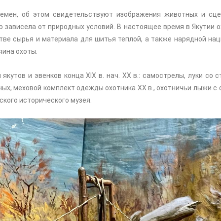
емен, об этом свидетельствуют изображения животных и сцен
 зависела от природных условий. В настоящее время в Якутии 
тве сырья и материала для шитья теплой, а также нарядной на
яина охоты.
утов и эвенков конца XIX в. нач. XX в.: самострелы, луки со с
х, меховой комплект одежды охотника XX в., охотничьи лыжи с об
ского исторического музея.