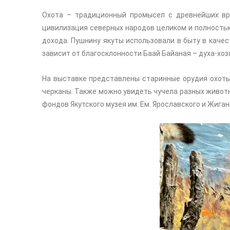
Охота – традиционный промысел с древнейших вр
цивилизация северных народов целиком и полностью
дохода. Пушнину якуты использовали в быту в качес
зависит от благосклонности Баай Байаная – духа-хоз
На выставке представлены старинные орудия охоты як
черканы. Также можно увидеть чучела разных животны
фондов Якутского музея им. Ем. Ярославского и Жиган