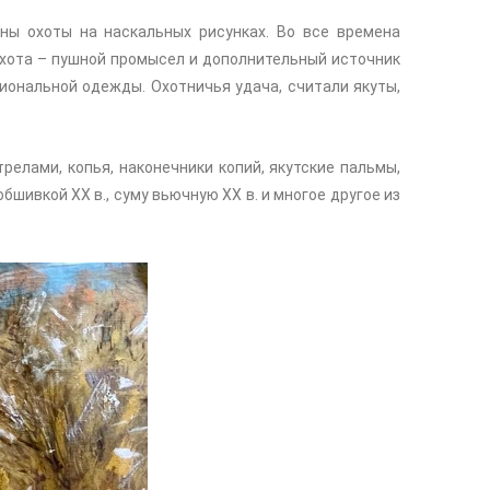
ы охоты на наскальных рисунках. Во все времена
охота – пушной промысел и дополнительный источник
циональной одежды. Охотничья удача, считали якуты,
трелами, копья, наконечники копий, якутские пальмы,
шивкой XX в., суму вьючную XX в. и многое другое из