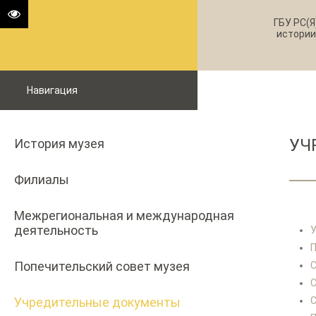
ГБУ РС(Я
истории
Навигация
УЧ
История музея
Филиалы
Межрегиональная и международная
деятельность
П
Попечительский совет музея
С
С
Учредительные документы
С