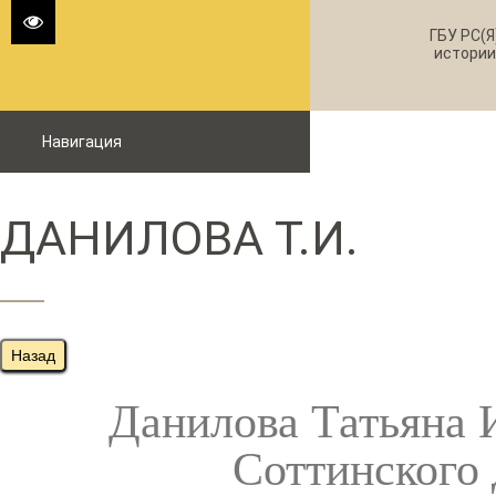
ГБУ РС(Я
истории
Навигация
ДАНИЛОВА Т.И.
Назад
Данилова Татьяна И
Соттинского