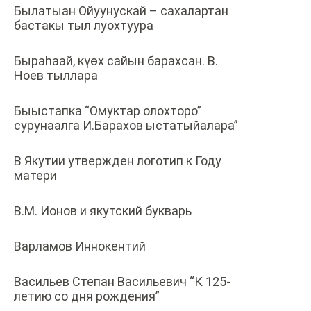
Былатыан Ойуунускай – сахалартан
бастакы тыл луохтуура
Быраһаай, күѳх сайын барахсан. В.
Ноев тыллара
Быыстапка “Омуктар олохторо”
сурунаалга И.Барахов ыстатыйалара”
В Якутии утвержден логотип к Году
матери
В.М. Ионов и якутский букварь
Варламов Иннокентий
Васильев Степан Васильевич “К 125-
летию со дня рождения”