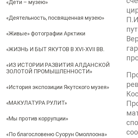
сче
«Дети – музею»
цир
«Деятельность, посвященная музею»
П.И
пут
«Живые» фотографии Арктики
Вер
гар
«ЖИЗНЬ И БЫТ ЯКУТОВ В XVI-XVII ВВ.
про
«ИЗ ИСТОРИИ РАЗВИТИЯ АЛДАНСКОЙ
ЗОЛОТОЙ ПРОМЫШЛЕННОСТИ»
Пр
ре
«История экспозиции Якутского музея»
Ко
Про
«МАКУЛАТУРА РУЛИТ»
ма
«Мы против коррупции»
спо
со
«По благословеню Суорун Омоллоона»