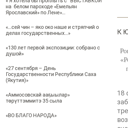
« Я хотела бы проплыть с ВЫСТАВКОЙ
на белом пароходе «Емельян
Ярославский» по Лене»…
«…сей чин – яко око наше и стряпчий о
К 
делах государственных…»
«130 лет первой экспозиции: собрано с
Ро
душой»
«Р
«27 сентября – День
Государственности Республики Саха
(Якутия)»
18 
«Аммосовскай ааҕыылар»
төрүттэммитэ 35 сыла
за
тре
«ВО БЛАГО НАРОДА»
во