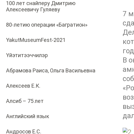
100 лет снайперу Дмитрию
Алексеевичу Гуляеву
7 
сда
80-летию операции «Багратион»
Дел
YakutMuseumFest-2021
кот
год
Yйэтитээччилэр
В о
ам
Абрамова Раиса, Ольга Васильевна
соб
Алексеев Е.К.
«Р
воз
Алсиб – 75 лет
выз
дал
Английский язык
Андросов Е.С.