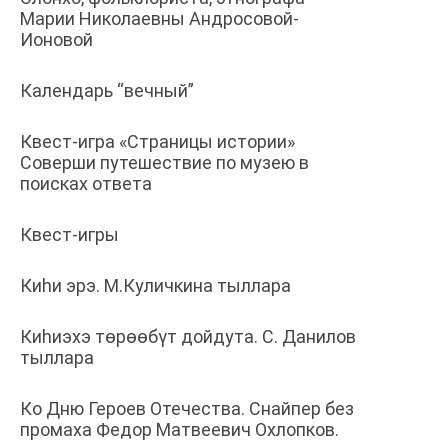
Марии Николаевны Андросовой-
Ионовой
Календарь “вечный”
Квест-игра «Страницы истории»
Соверши путешествие по музею в
поисках ответа
Квест-игры
Киһи эрэ. М.Куличкина тыллара
Киһиэхэ тɵрɵɵбүт дойдута. С. Данилов
тыллара
Ко Дню Героев Отечества. Снайпер без
промаха Федор Матвеевич Охлопков.