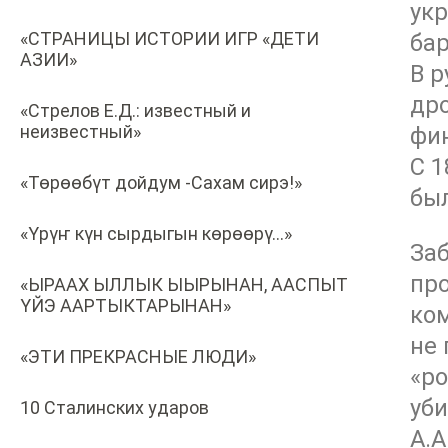
укр
«СТРАНИЦЫ ИСТОРИИ ИГР «ДЕТИ
ба
АЗИИ»
В р
дро
«Стрелов Е.Д.: известный и
неизвестный»
фи
С 1
«Төрөөбүт дойдум -Сахам сирэ!»
бы
«Үрүҥ күн сырдыгын көрөөрү…»
За
про
«ЫРААХ ЫЛЛЫК ЫЫРЫНАН, ААСПЫТ
ҮЙЭ ААРТЫКТАРЫНАН»
ком
не 
«ЭТИ ПРЕКРАСНЫЕ ЛЮДИ»
«ро
уби
10 Сталинских ударов
А.