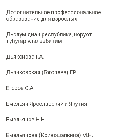
Дополнительное профессиональное
образование для взрослых
Дьолум диэн республика, норуот
туһугар үлэлээбитим
Дьяконова Г.А.
Дьячковская (Гоголева) Г.Р.
Егоров С.А.
Емельян Ярославский и Якутия
Емельянов Н.Н.
Емельянова (Кривошапкина) М.Н.