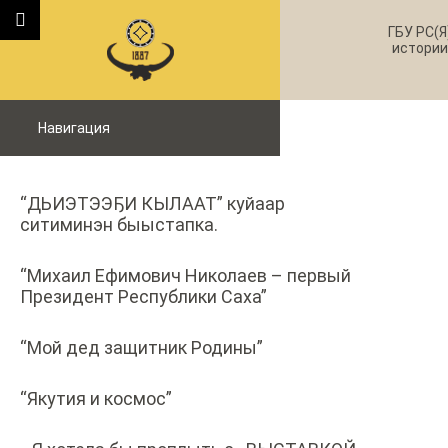
ГБУ РС(Я
истории
Навигация
“ДЬИЭТЭЭҔИ КЫЛААТ” куйаар
ситиминэн быыстапка.
“Михаил Ефимович Николаев – первый
Президент Республики Саха”
“Мой дед защитник Родины”
“Якутия и космос”