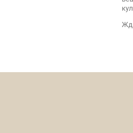
кул
Ждё