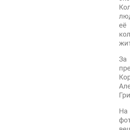
Кол
лю
её
ко
жи
За
пр
Кор
Ал
Гри
На
фо
ве