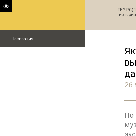
ГБУ РС(Я
истории
Навигация
Як
вы
да
26 
По
му
эк