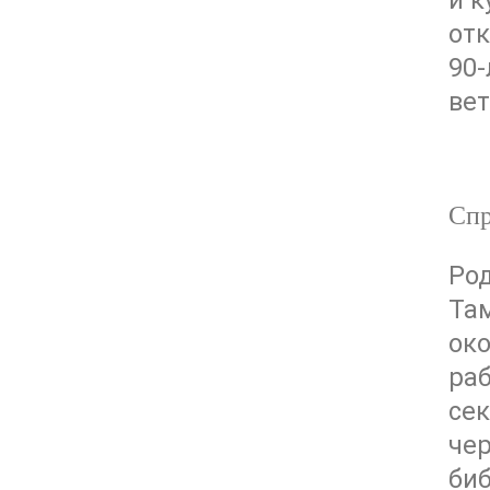
и к
от
90-
вет
Спр
Род
Та
око
раб
сек
чер
биб