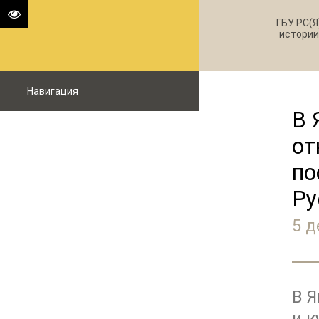
ГБУ РС(Я
истории
Навигация
В 
от
по
Ру
5 д
В 