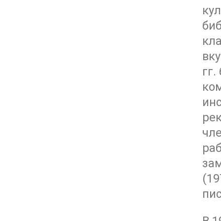
кул
биб
кла
вку
гг.
ком
инс
ре
чле
ра
зам
(1
пис