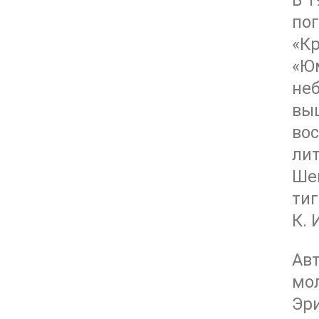
В 1
пог
«Кр
«Юм
неб
выш
вос
лит
Шек
тиг
К. 
Авт
мол
Эр