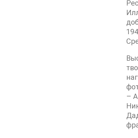
Рес
Ил
доб
194
Ср
Выс
тво
наг
фот
– А
Ник
Дад
фр