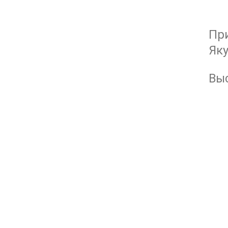
Пр
Яку
Выс