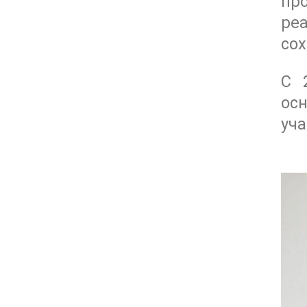
пр
ре
сох
С 
ос
уча