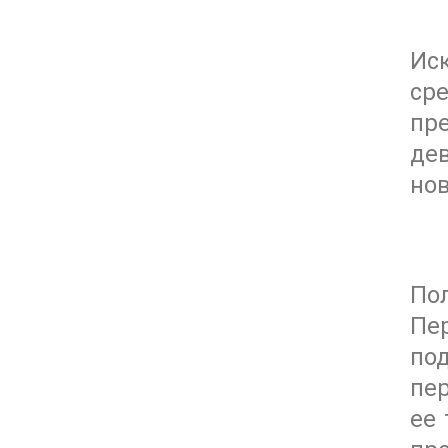
Ис
ср
пр
де
нов
По
Пе
по
пе
ее 