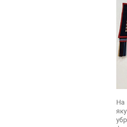
На
як
убр