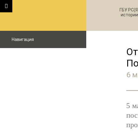
ГБУ РС(Я
истории
Навигация
От
По
6 м
5 м
по
про