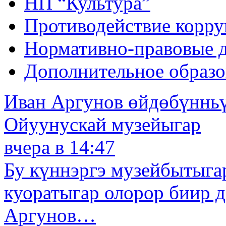
НП “Культура”
Противодействие корр
Нормативно-правовые 
Дополнительное образо
Иван Аргунов өйдөбүнньү
Ойуунускай музейыгар
вчера в 14:47
Бу күннэргэ музейбытыга
куоратыгар олорор биир 
Аргунов…