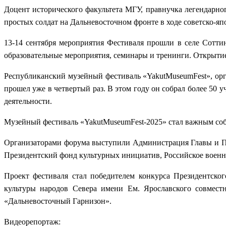
Доцент исторического факультета МГУ, правнучка легендарн
простых солдат на Дальневосточном фронте в ходе советско-яп
13-14 сентября мероприятия Фестиваля прошли в селе Сотти
образовательные мероприятия, семинары и тренинги. Открытие
Республиканский музейный фестиваль «YakutMuseumFest», ор
прошел уже в четвертый раз. В этом году он собрал более 50
деятельности.
Музейный фестиваль «YakutMuseumFest-2025» стал важным соб
Организаторами форума выступили Администрация Главы и Пр
Президентский фонд культурных инициатив, Российское военн
Проект фестиваля стал победителем конкурса Президентско
культуры народов Севера имени Ем. Ярославского совмест
«Дальневосточный Гарнизон».
Видеорепортаж: