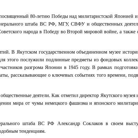
посвященный 80-летию Победы над милитаристской Японией и 
енерального штаба ВС РФ, МГУ, СВФУ и общественных деятел
Советского народа в Победу во Второй мировой войне, а также
ятий. В Якутском государственном объединенном музее истори
ля этого послужили подлинные предметы из фондовых коллекц
участников разгрома Японии в 1945 году. В рамках подготов
аты, рассказывающие о ключевых событиях того времени, подв
общественные деятели. Как отметил директор Якутского музея и
дении мира от чумы немецкого фашизма и японского милитариз
ального штаба ВС РФ Александр Соклаков в своем высту
подобным тенденциям.