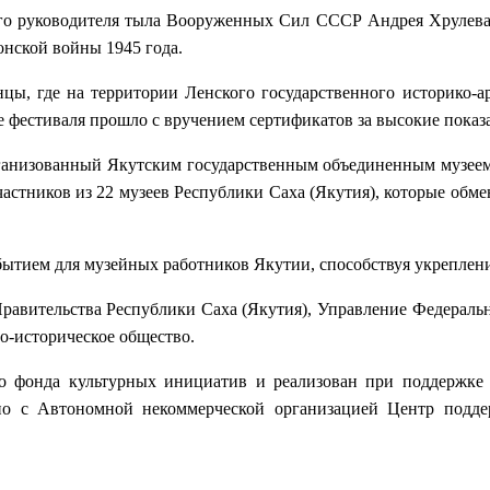
ого руководителя тыла Вооруженных Сил СССР Андрея Хрулева
онской войны 1945 года.
нцы, где на территории Ленского государственного историко-а
 фестиваля прошло с вручением сертификатов за высокие показ
ганизованный Якутским государственным объединенным музеем 
 участников из 22 музеев Республики Саха (Якутия), которые об
ытием для музейных работников Якутии, способствуя укреплен
авительства Республики Саха (Якутия), Управление Федерально
о-историческое общество.
го фонда культурных инициатив и реализован при поддержке 
но с Автономной некоммерческой организацией Центр поддер