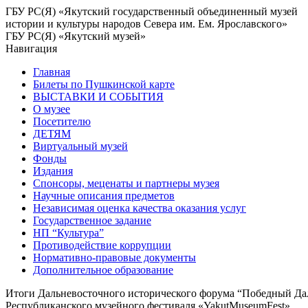
ГБУ РС(Я) «Якутский государственный объединенный музей
истории и культуры народов Севера им. Ем. Ярославского»
ГБУ РС(Я) «Якутский музей»
Навигация
Главная
Билеты по Пушкинской карте
ВЫСТАВКИ И СОБЫТИЯ
О музее
Посетителю
ДЕТЯМ
Виртуальный музей
Фонды
Издания
Спонсоры, меценаты и партнеры музея
Научные описания предметов
Независимая оценка качества оказания услуг
Государственное задание
НП “Культура”
Противодействие коррупции
Нормативно-правовые документы
Дополнительное образование
Итоги Дальневосточного исторического форума “Победный Да
Республиканского музейного фестиваля «YakutMuseumFest»